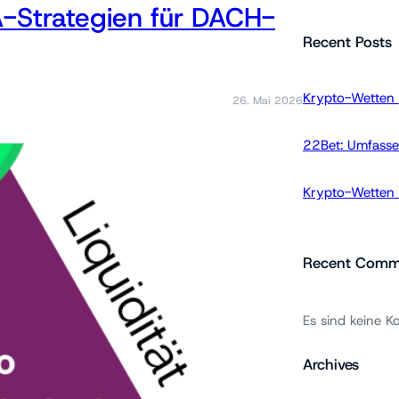
-Strategien für DACH-
c
h
Recent Posts
e
n
Krypto-Wetten 
26. Mai 2026
22Bet: Umfasse
Krypto-Wetten 
Recent Comm
Es sind keine 
Archives