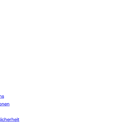
ns
ionen
icherheit