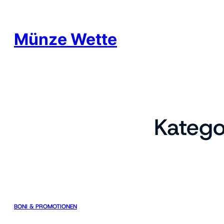
Zum
Inhalt
springen
Münze Wette
Katego
BONI & PROMOTIONEN