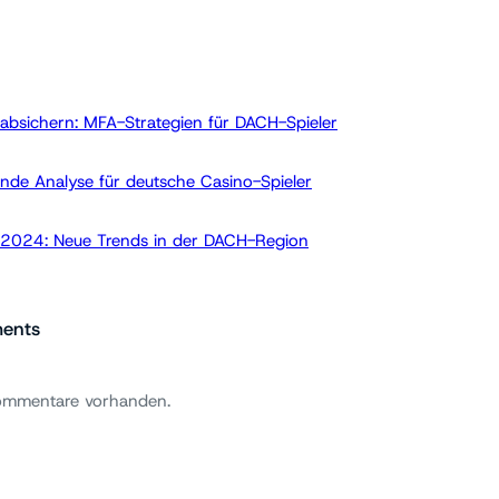
absichern: MFA-Strategien für DACH-Spieler
nde Analyse für deutsche Casino-Spieler
2024: Neue Trends in der DACH-Region
ents
Kommentare vorhanden.