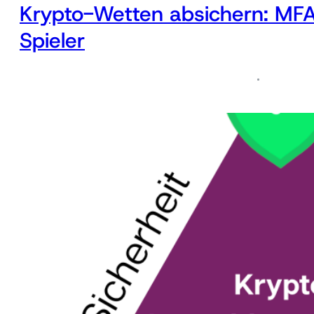
Krypto-Wetten absichern: MFA
Spieler