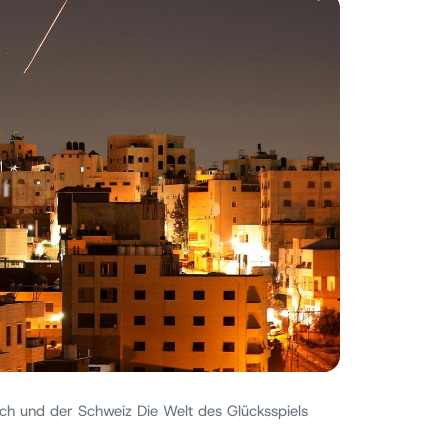
ich und der Schweiz Die Welt des Glücksspiels